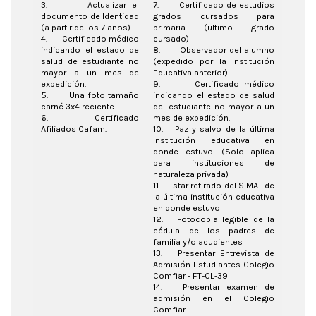
3. Actualizar el
7. Certificado de estudios
documento de Identidad
grados cursados para
(a partir de los 7 años)
primaria (ultimo grado
4. Certificado médico
cursado)
indicando el estado de
8. Observador del alumno
salud de estudiante no
(expedido por la Institución
mayor a un mes de
Educativa anterior)
expedición.
9. Certificado médico
5. Una foto tamaño
indicando el estado de salud
carné 3x4 reciente
del estudiante no mayor a un
6. Certificado
mes de expedición.
Afiliados Cafam.
10. Paz y salvo de la última
institución educativa en
donde estuvo. (Solo aplica
para instituciones de
naturaleza privada)
11. Estar retirado del SIMAT de
la última institución educativa
en donde estuvo
12. Fotocopia legible de la
cédula de los padres de
familia y/o acudientes
13. Presentar Entrevista de
Admisión Estudiantes Colegio
Comfiar - FT-CL-39
14. Presentar examen de
admisión en el Colegio
Comfiar.