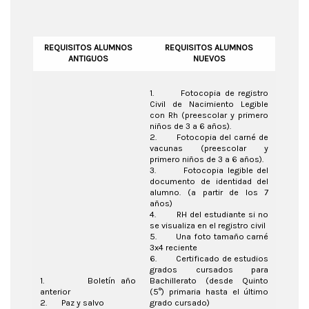
REQUISITOS ALUMNOS
REQUISITOS ALUMNOS
ANTIGUOS
NUEVOS
1. Fotocopia de registro
Civil de Nacimiento Legible
con Rh (preescolar y primero
niños de 3 a 6 años).
2. Fotocopia del carné de
vacunas (preescolar y
primero niños de 3 a 6 años).
3. Fotocopia legible del
documento de identidad del
alumno. (a partir de los 7
años)
4. RH del estudiante si no
se visualiza en el registro civil
5. Una foto tamaño carné
3x4 reciente
6. Certificado de estudios
grados cursados para
1. Boletín año
Bachillerato (desde Quinto
anterior
(5°) primaria hasta el último
2. Paz y salvo
grado cursado)